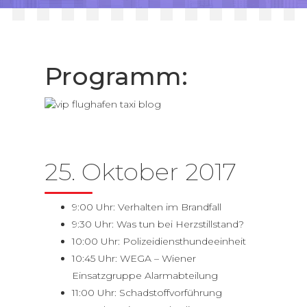
Blog
Kontakt
Programm:
English
Deutsch
Français
25. Oktober 2017
Русский
9:00 Uhr: Verhalten im Brandfall
9:30 Uhr: Was tun bei Herzstillstand?
10:00 Uhr: Polizeidiensthundeeinheit
10:45 Uhr: WEGA – Wiener
Einsatzgruppe Alarmabteilung
11:00 Uhr: Schadstoffvorführung