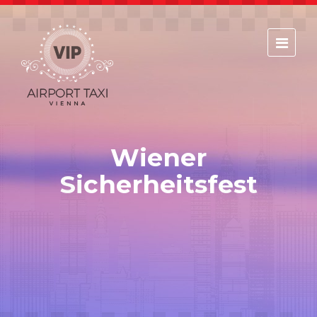
Home
Services
Reservieren Sie Ihren Flug!
Wiener
Reservieren Sie Ihre Unterkunft!
Sicherheitsfest
Preise
Bewertungen
Bestellung (Zum Flughafen)
Bestellung (Vom Flughafen)
Unser Fuhrpark